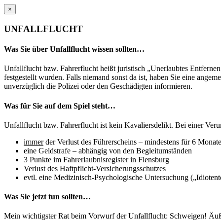
×
UNFALLFLUCHT
Was Sie über Unfallflucht wissen sollten…
Unfallflucht bzw. Fahrerflucht heißt juristisch „Unerlaubtes Entfern
festgestellt wurden. Falls niemand sonst da ist, haben Sie eine ang
unverzüglich die Polizei oder den Geschädigten informieren.
Was für Sie auf dem Spiel steht…
Unfallflucht bzw. Fahrerflucht ist kein Kavaliersdelikt. Bei einer Veru
immer
der Verlust des Führerscheins – mindestens für 6 Monat
eine Geldstrafe – abhängig von den Begleitumständen
3 Punkte im Fahrerlaubnisregister in Flensburg
Verlust des Haftpflicht-Versicherungsschutzes
evtl. eine Medizinisch-Psychologische Untersuchung („Idiotent
Was Sie jetzt tun sollten…
Mein wichtigster Rat beim Vorwurf der Unfallflucht: Schweigen! Äuß