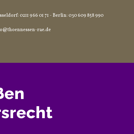
seldorf: 0211 966 01 71 - Berlin: 030 609 858 990
fo@thoennessen-rae.de
ßen
rsrecht