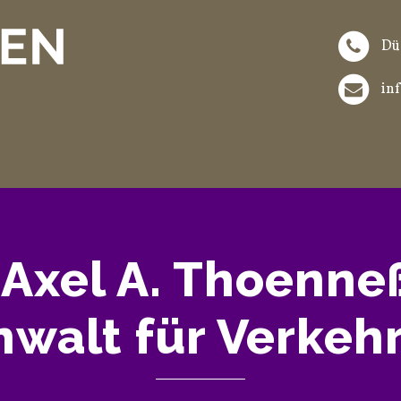
Düs
in
. Axel A. Thoenne
walt für Verkeh